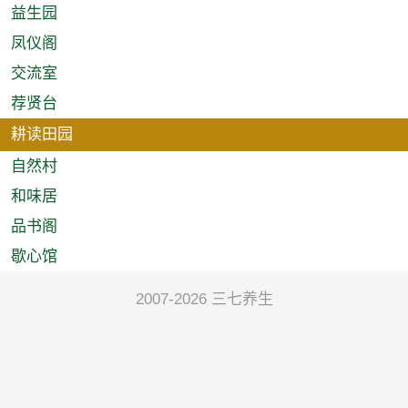
益生园
凤仪阁
交流室
荐贤台
耕读田园
自然村
和味居
品书阁
歇心馆
2007-2026 三七养生