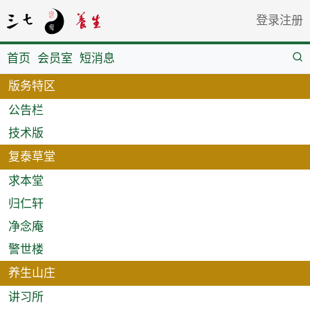
登录
注册
首页
会员室
短消息
版务特区
公告栏
技术版
复泰草堂
求本堂
归仁轩
净念庵
警世楼
养生山庄
讲习所