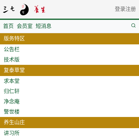
登录
注册
首页
会员室
短消息
版务特区
公告栏
技术版
复泰草堂
求本堂
归仁轩
净念庵
警世楼
养生山庄
讲习所