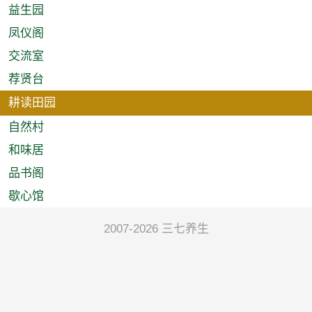
益生园
凤仪阁
交流室
荐贤台
耕读田园
自然村
和味居
品书阁
歇心馆
2007-2026 三七养生