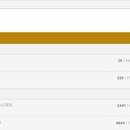
26
/ 28
326
/ 1
含山 知合
3441
/
合
4844
/ 