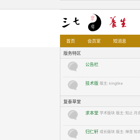
首页
会员室
短消息
版务特区
公告栏
技术版
版主:
kinglike
复泰草堂
求本堂
学术版块
版主:
知止 月
归仁轩
成长版块
版主:
禅音 知