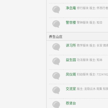
净念庵
修行版块
版主:
怀西行者
警世楼
警钟版块
版主:
知合
养生山庄
讲习所
教学版块
版主:
长安 图
益生园
功法版块
版主:
知本
凤仪阁
妇幼版块
版主:
722416
交流室
版主:
龙隐云水 观集 知
荐贤台