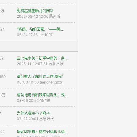
 1万
免费超度堕胎儿的网站
2025-05-12 12:06 路丙昕
324
“奶奶，咱们回家。”——解...
06-24 17:16 lsm1997
1万
三七先生关于初学中医的一点...
2025-11-12 07:51 滴滴归源
450
请问有人了解原始点疗法吗？
08-03 10:50 tianchengzzr
13万
成功地用自制醋浆糊洗头，效...
08-06 20:56 尕尕萧
7万
为什么我用不了附子
07-22 20:01 息息归根
841
保定哪里有不错的妇科和儿科...