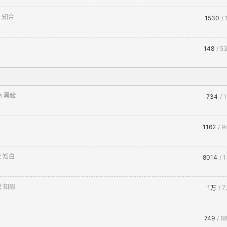
 知合
1530
/
148
/ 5
南 黑脸
734
/ 
1162
/ 9
2 知白
8014
/ 
我 知周
1万
/ 
749
/ 8