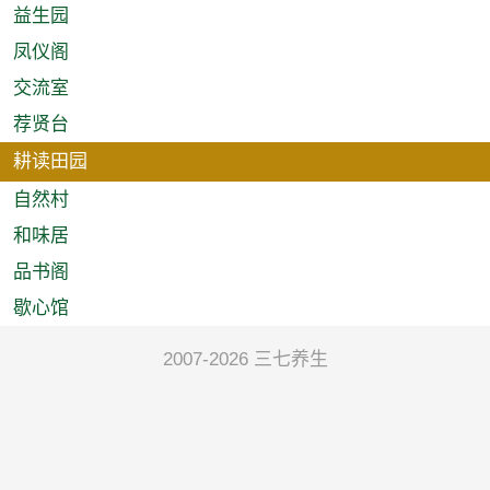
益生园
凤仪阁
交流室
荐贤台
耕读田园
自然村
和味居
品书阁
歇心馆
2007-2026 三七养生