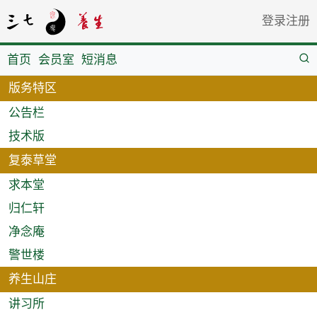
登录
注册
首页
会员室
短消息
版务特区
公告栏
技术版
复泰草堂
求本堂
归仁轩
净念庵
警世楼
养生山庄
讲习所