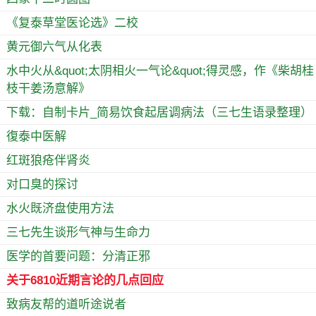
《复泰草堂医论选》二校
黄元御六气从化表
水中火从&quot;太阴相火一气论&quot;得灵感，作《柴胡桂
枝干姜汤意解》
下载：自制卡片_简易饮食起居调病法（三七生语录整理）
復泰中医解
红斑狼疮伴肾炎
对口臭的探讨
水火既济盘使用方法
三七先生谈形气神与生命力
医学的首要问题：分清正邪
关于6810近期言论的几点回应
致病友帮的道听途说者