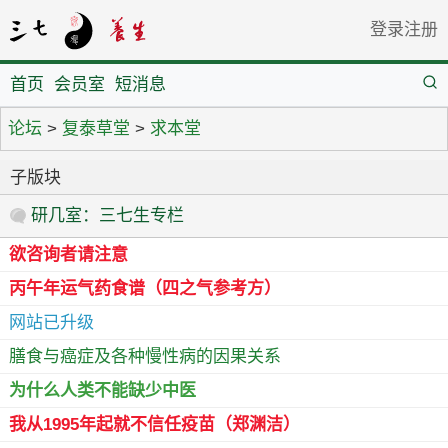
登录
注册
首页
会员室
短消息
论坛
>
复泰草堂
>
求本堂
子版块
研几室：三七生专栏
欲咨询者请注意
丙午年运气药食谱（四之气参考方）
网站已升级
膳食与癌症及各种慢性病的因果关系
为什么人类不能缺少中医
我从1995年起就不信任疫苗（郑渊洁）