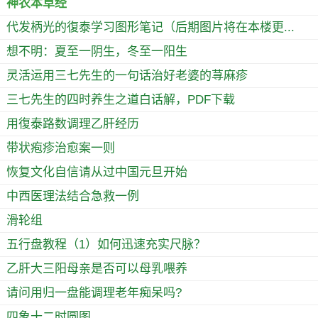
神农本草经
代发柄光的復泰学习图形笔记（后期图片将在本楼更...
想不明：夏至一阴生，冬至一阳生
灵活运用三七先生的一句话治好老婆的荨麻疹
三七先生的四时养生之道白话解，PDF下载
用復泰路数调理乙肝经历
带状疱疹治愈案一则
恢复文化自信请从过中国元旦开始
中西医理法结合急救一例
滑轮组
五行盘教程（1）如何迅速充实尺脉？
乙肝大三阳母亲是否可以母乳喂养
请问用归一盘能调理老年痴呆吗?
四象十二时圆图